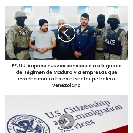
b
E
E
.
U
U
.
i
m
p
EE. UU. impone nuevas sanciones a allegados
o
del régimen de Maduro y a empresas que
n
e
evaden controles en el sector petrolero
n
venezolano
u
e
U
v
S
a
C
s
I
s
S
a
e