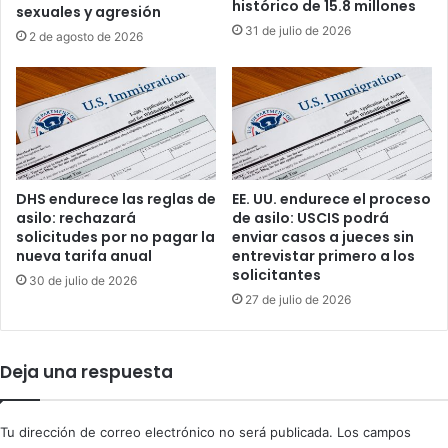
o
histórico de 15.8 millones
sexuales y agresión
g
g
31 de julio de 2026
2 de agosto de 2026
i
r
m
a
e
f
n
í
d
a
e
s
M
p
a
a
DHS endurece las reglas de
EE. UU. endurece el proceso
d
r
asilo: rechazará
de asilo: USCIS podrá
u
a
solicitudes por no pagar la
enviar casos a jueces sin
r
d
nueva tarifa anual
entrevistar primero a los
o
solicitantes
o
30 de julio de 2026
y
c
27 de julio de 2026
a
u
e
m
m
e
Deja una respuesta
p
n
r
t
e
o
Tu dirección de correo electrónico no será publicada.
Los campos
s
s