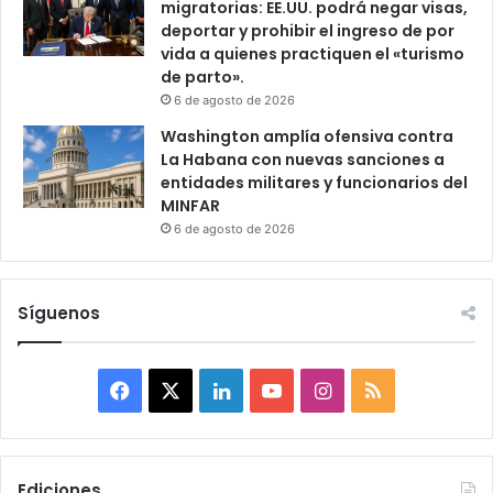
migratorias: EE.UU. podrá negar visas,
deportar y prohibir el ingreso de por
vida a quienes practiquen el «turismo
de parto».
6 de agosto de 2026
Washington amplía ofensiva contra
La Habana con nuevas sanciones a
entidades militares y funcionarios del
MINFAR
6 de agosto de 2026
Síguenos
F
X
L
Y
I
R
a
i
o
n
S
c
n
u
s
S
Ediciones