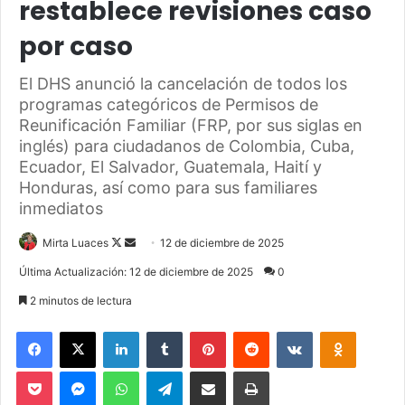
restablece revisiones caso
por caso
El DHS anunció la cancelación de todos los
programas categóricos de Permisos de
Reunificación Familiar (FRP, por sus siglas en
inglés) para ciudadanos de Colombia, Cuba,
Ecuador, El Salvador, Guatemala, Haití y
Honduras, así como para sus familiares
inmediatos
Mirta Luaces
F
S
12 de diciembre de 2025
o
e
Última Actualización: 12 de diciembre de 2025
0
l
n
2 minutos de lectura
l
d
o
a
Facebook
X
LinkedIn
Tumblr
Pinterest
Reddit
VKontakte
Odnoklassniki
w
n
Pocket
Messenger
WhatsApp
Telegram
Compartir via Email
Imprimir
o
e
n
m