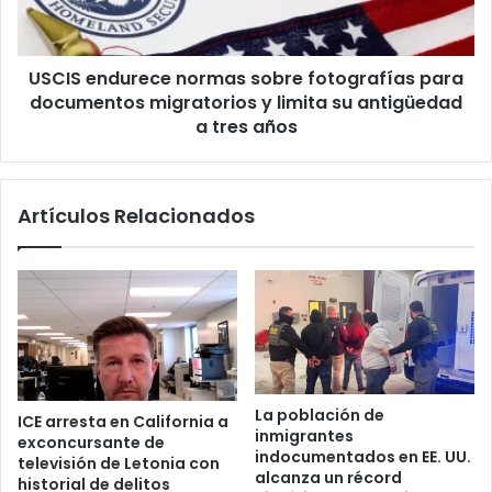
n
n
c
d
i
u
o
USCIS endurece normas sobre fotografías para
r
n
documentos migratorios y limita su antigüedad
e
e
c
a tres años
s
e
a
n
a
o
l
Artículos Relacionados
r
l
m
e
a
g
s
a
s
d
o
o
b
s
r
d
e
La población de
e
ICE arresta en California a
f
inmigrantes
exconcursante de
l
o
indocumentados en EE. UU.
televisión de Letonia con
r
t
alcanza un récord
historial de delitos
é