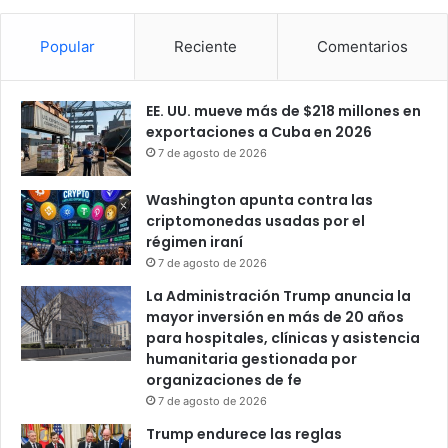
z
o
Popular
Reciente
Comentarios
l
a
n
EE. UU. mueve más de $218 millones en
o
exportaciones a Cuba en 2026
7 de agosto de 2026
Washington apunta contra las
criptomonedas usadas por el
régimen iraní
7 de agosto de 2026
La Administración Trump anuncia la
mayor inversión en más de 20 años
para hospitales, clínicas y asistencia
humanitaria gestionada por
organizaciones de fe
7 de agosto de 2026
Trump endurece las reglas