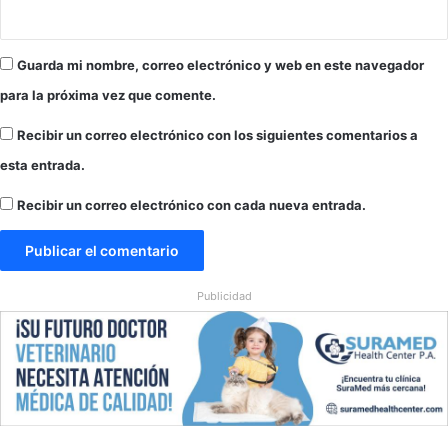
n
n
e
t
l
i
Guarda mi nombre, correo electrónico y web en este navegador
s
g
e
ü
para la próxima vez que comente.
c
e
t
d
Recibir un correo electrónico con los siguientes comentarios a
o
a
esta entrada.
r
d
p
a
Recibir un correo electrónico con cada nueva entrada.
e
t
t
r
r
e
o
s
Publicidad
l
a
e
ñ
r
o
o
s
v
e
n
e