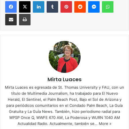
Facebook
X
LinkedIn
Tumblr
Pinterest
Reddit
Messenger
WhatsApp
Compartir via Email
Imprimir
Mirta Luaces
Mirta Luaces es egresada de St. Thomas University y FAU, con un
título de Multimedia Journalism, ha trabajado para El Nuevo
Herald, El Sentinel, el Palm Beach Post, Bajo el Sol de Arizona y
para periódicos comunitarios en el Condado Palm Beach, La Guía
Gratuita y La Guía News. También, hizo periodismo radial para
WPSP Once Q, WWFE 670 AM, La Poderosa y WURN 1040 AM
Actualidad Radio. Actualmente, también se…
More »