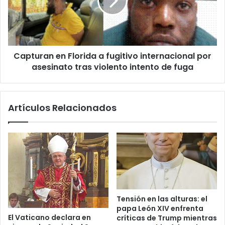
l
u
e
r
c
a
c
n
i
e
o
Capturan en Florida a fugitivo internacional por
n
n
asesinato tras violento intento de fuga
F
e
l
s
o
e
r
Artículos Relacionados
n
i
V
d
e
a
n
a
e
f
z
u
u
g
e
i
l
t
Tensión en las alturas: el
a
i
papa León XIV enfrenta
y
v
El Vaticano declara en
críticas de Trump mientras
d
o