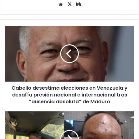
Siti
X
Me
o
diu
we
m
b
C
a
b
e
l
l
o
d
e
Cabello desestima elecciones en Venezuela y
s
desafía presión nacional e internacional tras
e
s
“ausencia absoluta” de Maduro
t
i
C
m
a
a
p
e
t