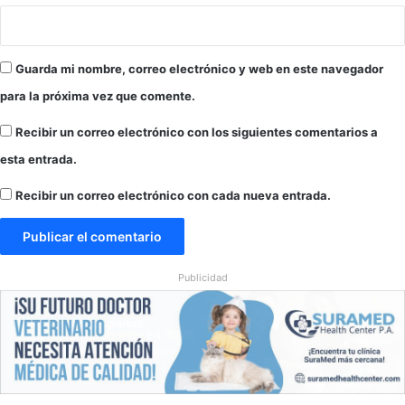
s
t
e
o
n
d
c
e
Guarda mi nombre, correo electrónico y web en este navegador
i
f
para la próxima vez que comente.
a
u
a
g
Recibir un correo electrónico con los siguientes comentarios a
b
a
s
esta entrada.
o
l
Recibir un correo electrónico con cada nueva entrada.
u
t
a
”
Publicidad
d
e
M
a
d
u
r