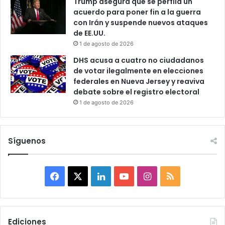
Trump asegura que se perfila un
acuerdo para poner fin a la guerra
con Irán y suspende nuevos ataques
de EE.UU.
1 de agosto de 2026
DHS acusa a cuatro no ciudadanos
de votar ilegalmente en elecciones
federales en Nueva Jersey y reaviva
debate sobre el registro electoral
1 de agosto de 2026
Síguenos
F
X
L
Y
I
R
a
i
o
n
S
c
n
u
s
S
Ediciones