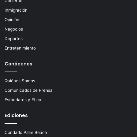
Gobierno
r
ó
Inmigración
n
Opinión
i
c
Negocios
o
Deportes
Entretenimiento
Conócenos
Quiénes Somos
Comunicados de Prensa
Estándares y Ética
Ediciones
Condado Palm Beach