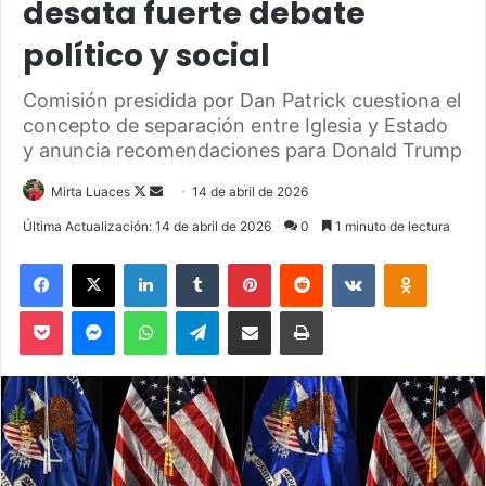
desata fuerte debate
político y social
Comisión presidida por Dan Patrick cuestiona el
concepto de separación entre Iglesia y Estado
y anuncia recomendaciones para Donald Trump
Mirta Luaces
F
S
14 de abril de 2026
o
e
Última Actualización: 14 de abril de 2026
0
1 minuto de lectura
l
n
Facebook
X
LinkedIn
Tumblr
Pinterest
Reddit
VKontakte
Odnoklassniki
l
d
o
a
Pocket
Messenger
WhatsApp
Telegram
Compartir via Email
Imprimir
w
n
o
e
n
m
X
a
i
l