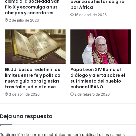
cisma a la Sociedad San
avanza su histórica gira
e
i
Pío X y excomulga a sus
por África
s
obispos y sacerdotes
n
16 de abril de 2026
a
t
2 de julio de 2026
f
e
í
r
a
n
p
a
r
c
e
i
s
o
i
EE.UU. busca redefinir los
Papa León XIV llama al
n
límites entre fe y política:
diálogo y alerta sobre el
ó
a
nueva guía para iglesias
sufrimiento del pueblo
n
l
tras fallo judicial clave
cubanoUBANO
n
p
a
3 de abril de 2026
2 de febrero de 2026
o
c
r
i
a
o
s
Deja una respuesta
n
e
a
s
l
i
Tu dirección de correo electrónico no será publicada.
Los campos