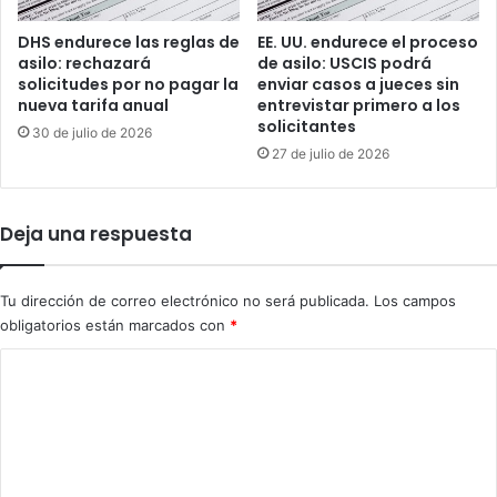
e
t
n
e
DHS endurece las reglas de
EE. UU. endurece el proceso
e
c
asilo: rechazará
de asilo: USCIS podrá
z
c
solicitudes por no pagar la
enviar casos a jueces sin
o
i
nueva tarifa anual
entrevistar primero a los
l
solicitantes
ó
30 de julio de 2026
a
n
27 de julio de 2026
n
T
a
e
y
m
Deja una respuesta
a
p
d
o
v
r
Tu dirección de correo electrónico no será publicada.
Los campos
i
a
obligatorios están marcados con
*
e
l
r
p
C
t
a
o
e
r
q
a
m
u
v
e
e
e
“