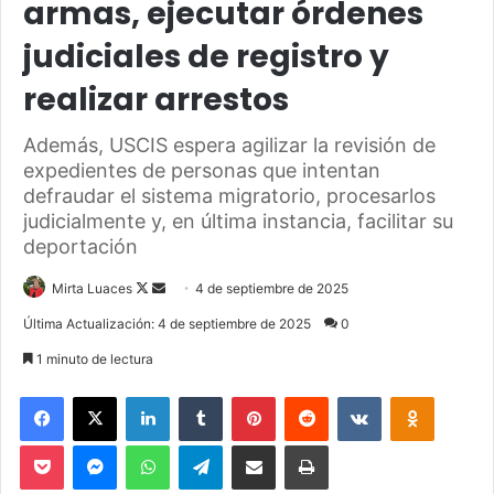
armas, ejecutar órdenes
judiciales de registro y
realizar arrestos
Además, USCIS espera agilizar la revisión de
expedientes de personas que intentan
defraudar el sistema migratorio, procesarlos
judicialmente y, en última instancia, facilitar su
deportación
Mirta Luaces
F
S
4 de septiembre de 2025
o
e
Última Actualización: 4 de septiembre de 2025
0
l
n
1 minuto de lectura
l
d
o
a
Facebook
X
LinkedIn
Tumblr
Pinterest
Reddit
VKontakte
Odnoklassniki
w
n
Pocket
Messenger
WhatsApp
Telegram
Compartir via Email
Imprimir
o
e
n
m