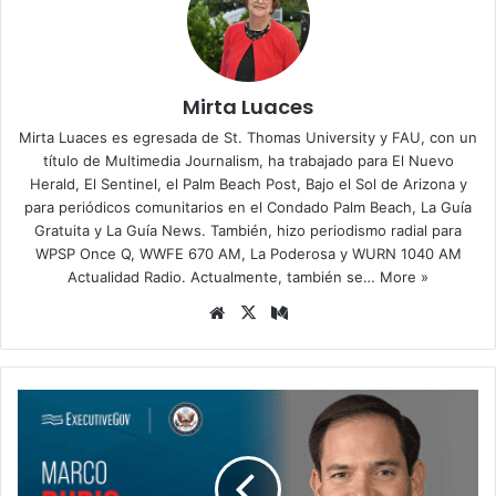
Mirta Luaces
Mirta Luaces es egresada de St. Thomas University y FAU, con un
título de Multimedia Journalism, ha trabajado para El Nuevo
Herald, El Sentinel, el Palm Beach Post, Bajo el Sol de Arizona y
para periódicos comunitarios en el Condado Palm Beach, La Guía
Gratuita y La Guía News. También, hizo periodismo radial para
WPSP Once Q, WWFE 670 AM, La Poderosa y WURN 1040 AM
Actualidad Radio. Actualmente, también se…
More »
Siti
X
Me
o
diu
we
m
b
R
u
b
i
o