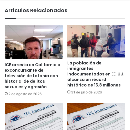
.
p
Artículos Relacionados
c
o
o
n
n
e
t
f
r
i
a
n
p
a
r
l
e
E
La población de
ICE arresta en California a
s
s
inmigrantes
exconcursante de
u
t
indocumentados en EE. UU.
televisión de Letonia con
n
a
alcanza un récord
historial de delitos
t
t
histórico de 15.8 millones
sexuales y agresión
a
u
31 de julio de 2026
2 de agosto de 2026
b
s
a
d
n
e
d
P
a
r
v
o