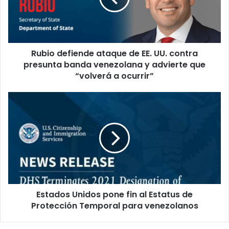
d
e
f
i
Rubio defiende ataque de EE. UU. contra
e
presunta banda venezolana y advierte que
n
d
“volverá a ocurrir”
e
a
E
t
s
a
t
q
a
u
d
e
o
d
s
e
U
E
n
E
Estados Unidos pone fin al Estatus de
i
.
Protección Temporal para venezolanos
d
U
o
U
s