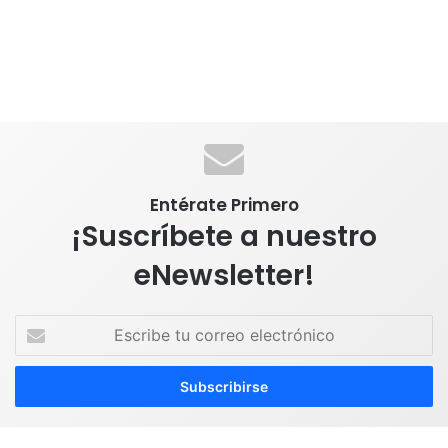
Entérate Primero
¡Suscríbete a nuestro
eNewsletter!
E
s
c
r
i
b