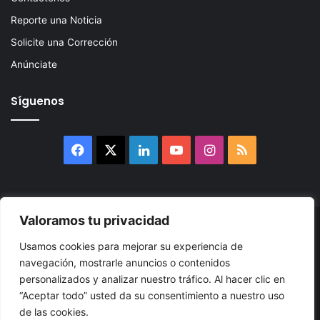
Reporte una Noticia
Solicite una Corrección
Anúnciate
Síguenos
Facebook
X
LinkedIn
YouTube
Instagram
RSS
Valoramos tu privacidad
© 2026, Atlántikas LLC. Todos los derechos reservados. Prohibida
Usamos cookies para mejorar su experiencia de
su reproducción total o parcial, así como su traducción a cualquier
navegación, mostrarle anuncios o contenidos
idioma sin nuestra autorización escrita.
personalizados y analizar nuestro tráfico. Al hacer clic en
“Aceptar todo” usted da su consentimiento a nuestro uso
Política de Privacidad
Términos y Condiciones
Accesibilidad
de las cookies.