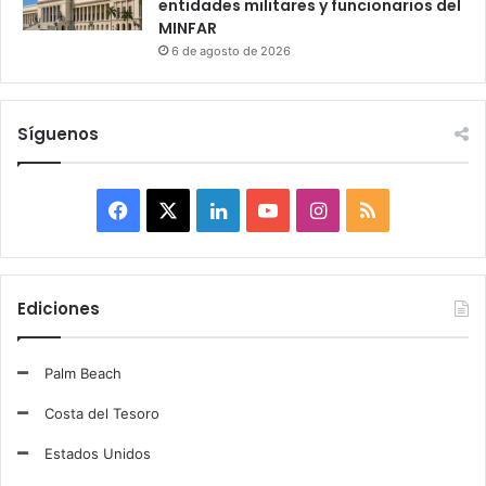
entidades militares y funcionarios del
MINFAR
6 de agosto de 2026
Síguenos
F
X
L
Y
I
R
a
i
o
n
S
c
n
u
s
S
Ediciones
e
k
T
t
Palm Beach
b
e
u
a
Costa del Tesoro
o
d
b
g
Estados Unidos
o
I
e
r