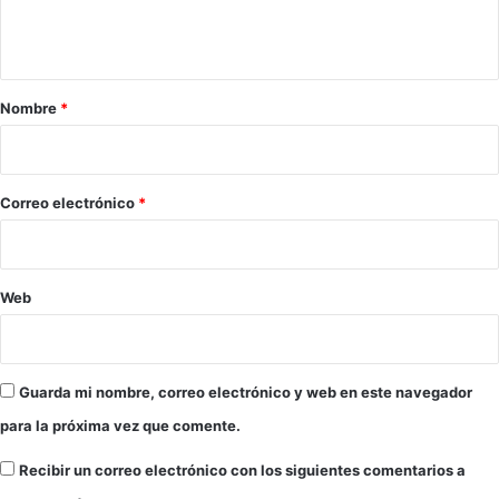
n
n
v
e
t
o
z
a
l
o
v
l
r
Nombre
*
e
a
i
r
n
á
o
o
a
s
*
Correo electrónico
*
o
c
u
r
Web
r
i
r
”
Guarda mi nombre, correo electrónico y web en este navegador
para la próxima vez que comente.
Recibir un correo electrónico con los siguientes comentarios a