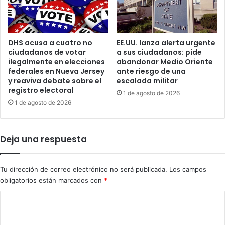
e
d
d
e
e
M
s
a
DHS acusa a cuatro no
EE.UU. lanza alerta urgente
c
ciudadanos de votar
a sus ciudadanos: pide
n
a
ilegalmente en elecciones
abandonar Medio Oriente
í
r
federales en Nueva Jersey
ante riesgo de una
r
t
y reaviva debate sobre el
escalada militar
e
a
registro electoral
1 de agosto de 2026
g
q
1 de agosto de 2026
r
u
e
e
s
t
a
Deja una respuesta
o
e
q
n
u
o
e
Tu dirección de correo electrónico no será publicada.
Los campos
c
l
obligatorios están marcados con
*
t
a
C
u
c
b
o
o
r
s