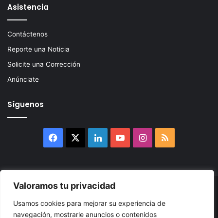
Asistencia
Contáctenos
Reporte una Noticia
Solicite una Corrección
Anúnciate
Síguenos
Facebook
X
LinkedIn
YouTube
Instagram
RSS
Valoramos tu privacidad
© 2026, Atlántikas LLC. Todos los derechos reservados. Prohibida
Usamos cookies para mejorar su experiencia de
su reproducción total o parcial, así como su traducción a cualquier
navegación, mostrarle anuncios o contenidos