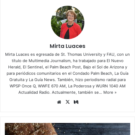
Mirta Luaces
Mirta Luaces es egresada de St. Thomas University y FAU, con un
título de Multimedia Journalism, ha trabajado para El Nuevo
Herald, El Sentinel, el Palm Beach Post, Bajo el Sol de Arizona y
para periódicos comunitarios en el Condado Palm Beach, La Guía
Gratuita y La Guía News. También, hizo periodismo radial para
WPSP Once Q, WWFE 670 AM, La Poderosa y WURN 1040 AM
Actualidad Radio. Actualmente, también se…
More »
Siti
X
Me
o
diu
we
m
b
¡
D