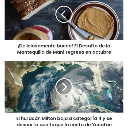
e
l
i
c
i
o
s
¡Deliciosamente bueno! El Desafío de la
a
Mantequilla de Maní regresa en octubre
m
e
n
E
t
l
e
h
b
u
u
r
e
a
n
c
o
á
!
n
E
El huracán Milton baja a categoría 4 y se
M
l
descarta que toque la costa de Yucatán
i