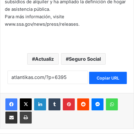
subsidios de alquiler y ha ampliado la definición de hogar
de asistencia pública.
Para más información, visite
www.ssa.gov/news/press/releases.
Actualiz
Seguro Social
Copiar URL
Facebook
X
LinkedIn
Tumblr
Pinterest
Reddit
Messenger
WhatsApp
Compartir via Email
Imprimir