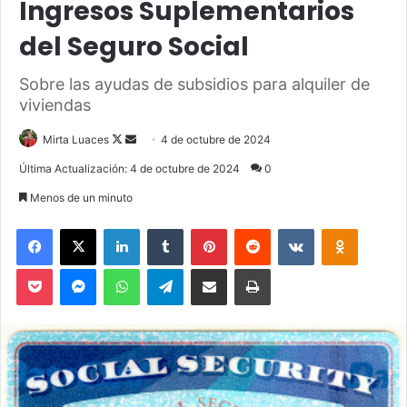
Ingresos Suplementarios
del Seguro Social
Sobre las ayudas de subsidios para alquiler de
viviendas
Mirta Luaces
F
S
4 de octubre de 2024
o
e
Última Actualización: 4 de octubre de 2024
0
l
n
Menos de un minuto
l
d
o
a
Facebook
X
LinkedIn
Tumblr
Pinterest
Reddit
VKontakte
Odnoklassniki
w
n
Pocket
Messenger
WhatsApp
Telegram
Compartir via Email
Imprimir
o
e
n
m
X
a
i
l