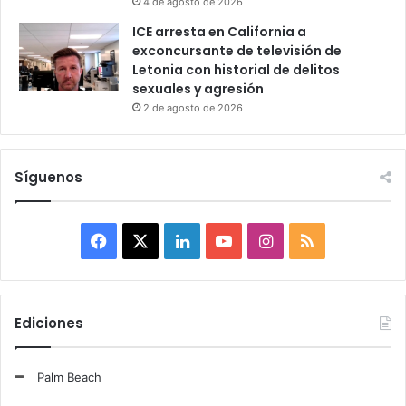
4 de agosto de 2026
ICE arresta en California a
exconcursante de televisión de
Letonia con historial de delitos
sexuales y agresión
2 de agosto de 2026
Síguenos
F
X
L
Y
I
R
a
i
o
n
S
c
n
u
s
S
Ediciones
e
k
T
t
Palm Beach
b
e
u
a