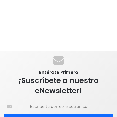
Entérate Primero
¡Suscríbete a nuestro
eNewsletter!
E
s
c