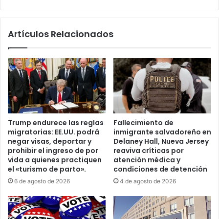
D
l
e
t
s
o
Artículos Relacionados
a
n
f
b
í
a
o
j
d
a
e
a
l
c
a
a
M
t
Trump endurece las reglas
Fallecimiento de
a
e
migratorias: EE.UU. podrá
inmigrante salvadoreño en
n
g
negar visas, deportar y
Delaney Hall, Nueva Jersey
t
o
prohibir el ingreso de por
reaviva críticas por
e
r
vida a quienes practiquen
atención médica y
q
í
el «turismo de parto».
condiciones de detención
u
a
6 de agosto de 2026
4 de agosto de 2026
i
4
l
y
l
s
a