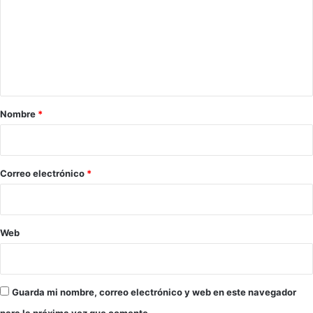
m
e
t
a
e
d
n
e
t
Y
u
a
c
r
a
Nombre
*
t
i
á
o
n
*
Correo electrónico
*
Web
Guarda mi nombre, correo electrónico y web en este navegador