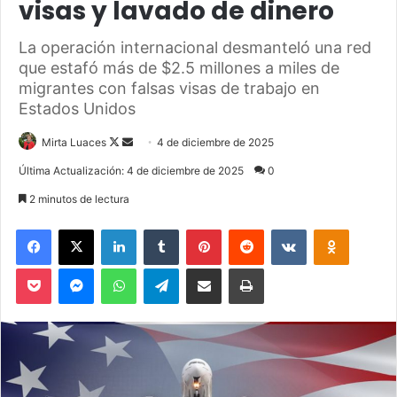
visas y lavado de dinero
La operación internacional desmanteló una red
que estafó más de $2.5 millones a miles de
migrantes con falsas visas de trabajo en
Estados Unidos
Mirta Luaces
F
S
4 de diciembre de 2025
o
e
Última Actualización: 4 de diciembre de 2025
0
l
n
2 minutos de lectura
l
d
o
a
Facebook
X
LinkedIn
Tumblr
Pinterest
Reddit
VKontakte
Odnoklassniki
w
n
Pocket
Messenger
WhatsApp
Telegram
Compartir via Email
Imprimir
o
e
n
m
X
a
i
l