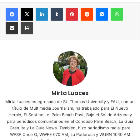
Facebook
X
LinkedIn
Tumblr
Pinterest
Reddit
Messenger
WhatsApp
Compartir via Email
Imprimir
Mirta Luaces
Mirta Luaces es egresada de St. Thomas University y FAU, con un
título de Multimedia Journalism, ha trabajado para El Nuevo
Herald, El Sentinel, el Palm Beach Post, Bajo el Sol de Arizona y
para periódicos comunitarios en el Condado Palm Beach, La Guía
Gratuita y La Guía News. También, hizo periodismo radial para
WPSP Once Q, WWFE 670 AM, La Poderosa y WURN 1040 AM