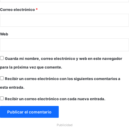
o
a
a
n
r
*
Correo electrónico
*
i
i
ñ
a
o
s
s
c
Web
e
a
n
t
E
e
E
g
Guarda mi nombre, correo electrónico y web en este navegador
.
o
para la próxima vez que comente.
U
r
U
í
Recibir un correo electrónico con los siguientes comentarios a
.
a
s
esta entrada.
m
i
Recibir un correo electrónico con cada nueva entrada.
g
r
a
t
Publicidad
o