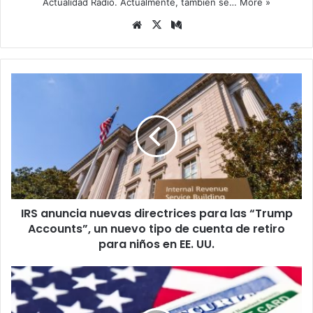
Actualidad Radio. Actualmente, también se…
More »
Siti
X
Me
o
diu
we
m
b
I
R
S
a
n
u
n
c
i
IRS anuncia nuevas directrices para las “Trump
a
Accounts”, un nuevo tipo de cuenta de retiro
n
u
para niños en EE. UU.
e
v
U
a
S
s
C