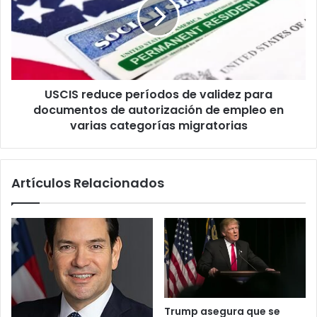
d
I
i
S
r
r
e
e
c
d
t
u
r
USCIS reduce períodos de validez para
c
i
documentos de autorización de empleo en
e
c
p
varias categorías migratorias
e
e
s
r
p
í
Artículos Relacionados
a
o
r
d
a
o
l
s
a
d
s
e
“
v
T
a
r
l
Trump asegura que se
u
i