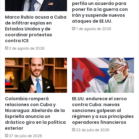
perfila un acuerdo para
m
d
poner fin a la guerra con
p
e
Irán y suspende nuevos
Marco Rubio acusa a Cuba
A
z
ataques de EE.UU.
de infiltrar espías en
c
p
Estados Unidos y de
1 de agosto de 2026
c
a
coordinar protestas
o
r
contra ICE
u
a
2 de agosto de 2026
n
d
t
o
s
c
”
u
,
m
u
e
n
n
n
t
Colombia romperá
EE.UU. endurece el cerco
u
relaciones con Cuba y
contra Cuba: nuevas
o
e
Nicaragua: Abelardo de la
sanciones golpean al
s
Espriella anuncia un
régimen y a sus principales
v
d
drástico giro en la política
operadores financieros
o
e
exterior
t
23 de julio de 2026
a
i
27 de julio de 2026
u