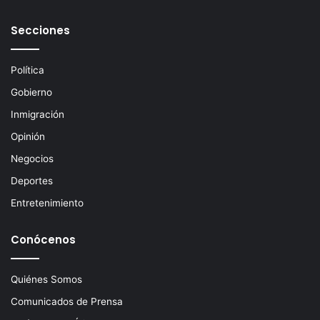
o
e
Secciones
l
e
c
Política
t
Gobierno
r
ó
Inmigración
n
Opinión
i
c
Negocios
o
Deportes
Entretenimiento
Conócenos
Quiénes Somos
Comunicados de Prensa