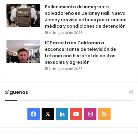
Fallecimiento de inmigrante
salvadoreño en Delaney Hall, Nueva
Jersey reaviva críticas por atención
médica y condiciones de detención
4 de agosto de 2026
ICE arresta en California a
exconcursante de televisión de
Letonia con historial de delitos
sexuales y agresión
2 de agosto de 2026
Síguenos
F
X
L
Y
I
R
a
i
o
n
S