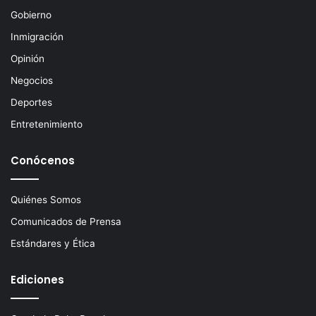
t
Gobierno
r
ó
Inmigración
n
Opinión
i
c
Negocios
o
Deportes
Entretenimiento
Conócenos
Quiénes Somos
Comunicados de Prensa
Estándares y Ética
Ediciones