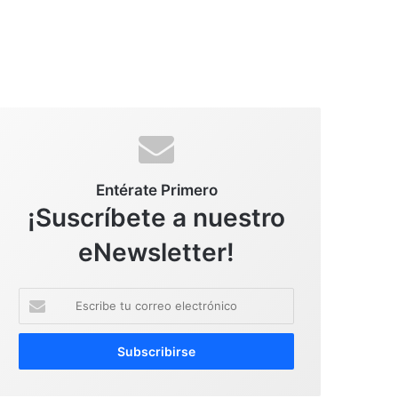
Entérate Primero
¡Suscríbete a nuestro
eNewsletter!
E
s
c
r
i
b