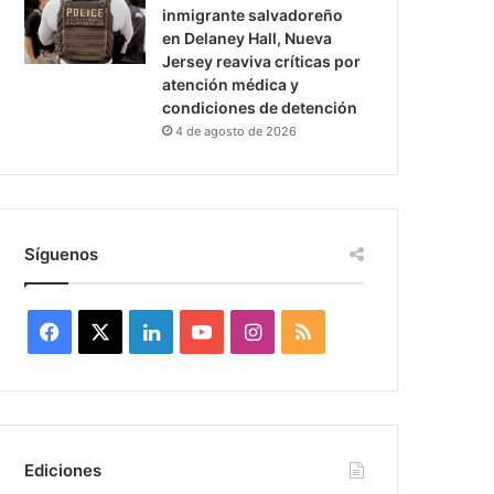
inmigrante salvadoreño
en Delaney Hall, Nueva
Jersey reaviva críticas por
atención médica y
condiciones de detención
4 de agosto de 2026
Síguenos
F
X
L
Y
I
R
a
i
o
n
S
c
n
u
s
S
e
k
T
t
Ediciones