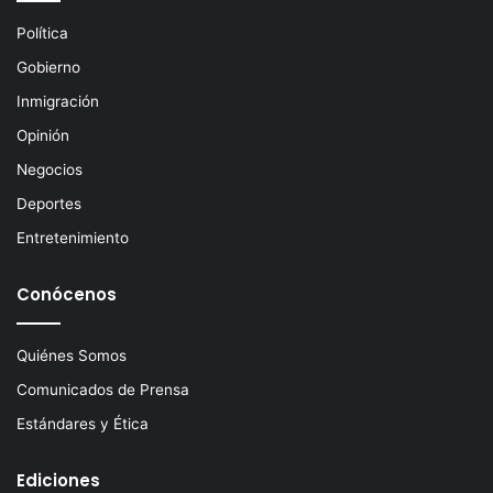
e
c
Política
t
Gobierno
r
ó
Inmigración
n
Opinión
i
c
Negocios
o
Deportes
Entretenimiento
Conócenos
Quiénes Somos
Comunicados de Prensa
Estándares y Ética
Ediciones