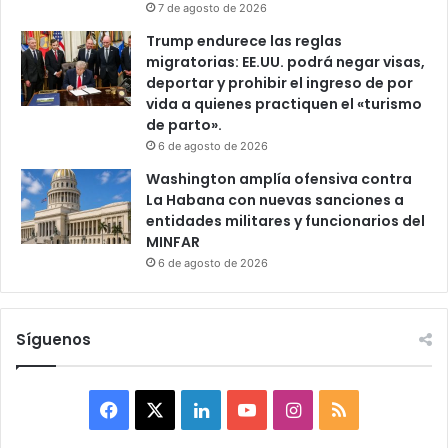
7 de agosto de 2026
Trump endurece las reglas
migratorias: EE.UU. podrá negar visas,
deportar y prohibir el ingreso de por
vida a quienes practiquen el «turismo
de parto».
6 de agosto de 2026
Washington amplía ofensiva contra
La Habana con nuevas sanciones a
entidades militares y funcionarios del
MINFAR
6 de agosto de 2026
Síguenos
F
X
L
Y
I
R