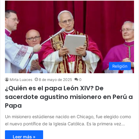
Religión
Mirta Luaces
8 de mayo de 2025
0
¿Quién es el papa León XIV? De
sacerdote agustino misionero en Perú a
Papa
Un misionero estúdiense nacido en Chicago, fue elegido como
el nuevo pontífice de la Iglesia Católica. Es la primera vez…
Leer más »