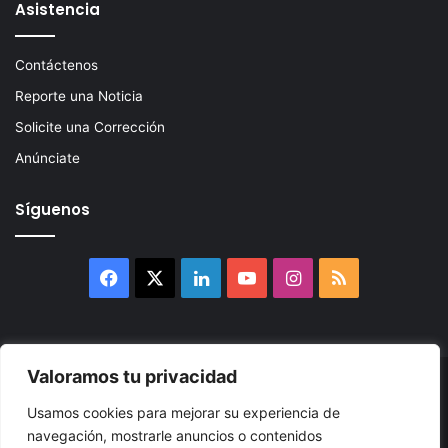
Asistencia
Contáctenos
Reporte una Noticia
Solicite una Corrección
Anúnciate
Síguenos
Facebook
X
LinkedIn
YouTube
Instagram
RSS
Valoramos tu privacidad
© 2026, Atlántikas LLC. Todos los derechos reservados. Prohibida
Usamos cookies para mejorar su experiencia de
su reproducción total o parcial, así como su traducción a cualquier
navegación, mostrarle anuncios o contenidos