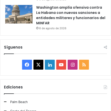
Washington amplía ofensiva contra
La Habana con nuevas sanciones a
entidades militares y funcionarios del
MINFAR
6 de agosto de 2026
Síguenos
F
X
L
Y
I
R
a
i
o
n
S
c
n
u
s
S
Ediciones
e
k
T
t
Palm Beach
b
e
u
a