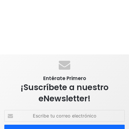
Entérate Primero
¡Suscríbete a nuestro
eNewsletter!
E
s
c