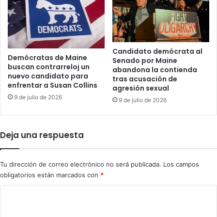
o
o
s
s
c
d
o
e
n
l
Candidato demócrata al
Demócratas de Maine
c
Senado por Maine
D
buscan contrarreloj un
abandona la contienda
u
í
nuevo candidato para
tras acusación de
e
a
enfrentar a Susan Collins
agresión sexual
n
d
9 de julio de 2026
t
9 de julio de 2026
e
a
l
s
a
b
V
Deja una respuesta
a
i
n
c
c
t
Tu dirección de correo electrónico no será publicada.
Los campos
a
o
obligatorios están marcados con
*
r
r
i
i
C
a
a
o
s
e