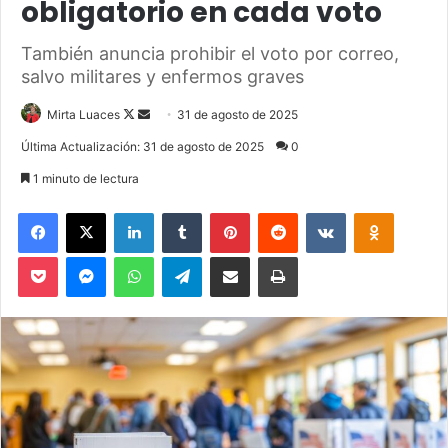
obligatorio en cada voto
También anuncia prohibir el voto por correo,
salvo militares y enfermos graves
Mirta Luaces
F
S
31 de agosto de 2025
o
e
Última Actualización: 31 de agosto de 2025
0
l
n
1 minuto de lectura
l
d
o
a
Facebook
X
LinkedIn
Tumblr
Pinterest
Reddit
VKontakte
Odnoklassniki
w
n
Pocket
Messenger
WhatsApp
Telegram
Compartir via Email
Imprimir
o
e
n
m
X
a
i
l