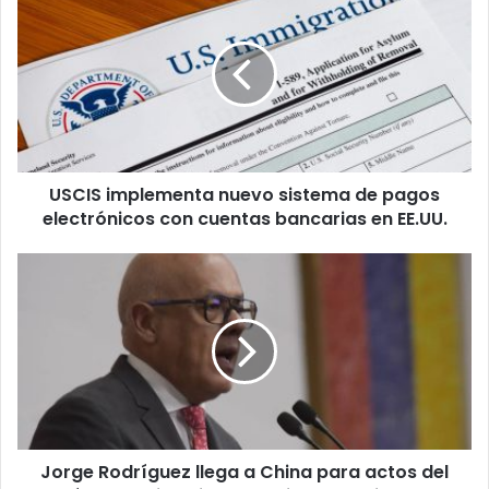
S
C
I
S
i
m
p
l
USCIS implementa nuevo sistema de pagos
e
electrónicos con cuentas bancarias en EE.UU.
m
e
n
J
t
o
a
r
n
g
u
e
e
R
v
o
o
d
s
r
i
Jorge Rodríguez llega a China para actos del
í