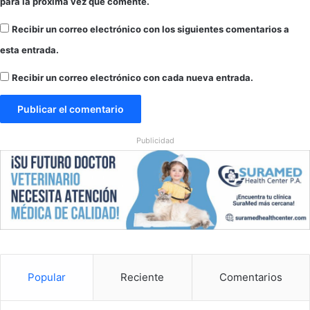
para la próxima vez que comente.
s
i
Recibir un correo electrónico con los siguientes comentarios a
o
n
esta entrada.
e
s
Recibir un correo electrónico con cada nueva entrada.
c
o
n
E
Publicidad
E
.
U
U
.
Popular
Reciente
Comentarios