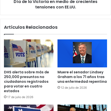
s
Día de la Victoria en medio de crecientes
g
t
u
tensiones con EE.UU.
e
e
m
z
a
l
Artículos Relacionados
d
l
e
e
p
g
a
a
g
a
o
C
s
h
e
i
l
n
DHS alerta sobre más de
Muere el senador Lindsey
e
a
250,000 presuntos no
Graham a los 71 años tras
c
p
ciudadanos registrados
una enfermedad repentina
t
a
para votar en cuatro
12 de julio de 2026
r
r
estados
ó
a
17 de julio de 2026
n
a
i
c
c
t