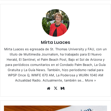
Mirta Luaces
Mirta Luaces es egresada de St. Thomas University y FAU, con un
título de Multimedia Journalism, ha trabajado para El Nuevo
Herald, El Sentinel, el Palm Beach Post, Bajo el Sol de Arizona y
para periódicos comunitarios en el Condado Palm Beach, La Guía
Gratuita y La Guía News. También, hizo periodismo radial para
WPSP Once Q, WWFE 670 AM, La Poderosa y WURN 1040 AM
Actualidad Radio. Actualmente, también se…
More »
Siti
X
Me
o
diu
we
m
b
U