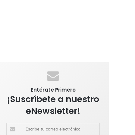
Entérate Primero
¡Suscríbete a nuestro
eNewsletter!
E
s