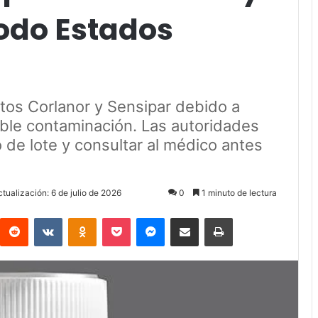
todo Estados
ntos Corlanor y Sensipar debido a
ible contaminación. Las autoridades
 de lote y consultar al médico antes
tualización: 6 de julio de 2026
0
1 minuto de lectura
Reddit
VKontakte
Odnoklassniki
Pocket
Messenger
Compartir via Email
Imprimir