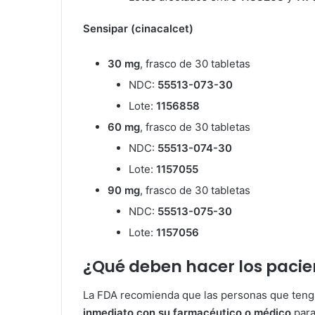
Sensipar (cinacalcet)
30 mg
, frasco de 30 tabletas
NDC:
55513-073-30
Lote:
1156858
60 mg
, frasco de 30 tabletas
NDC:
55513-074-30
Lote:
1157055
90 mg
, frasco de 30 tabletas
NDC:
55513-075-30
Lote:
1157056
¿Qué deben hacer los pacie
La FDA recomienda que las personas que tenga
inmediato con su farmacéutico o médico
para