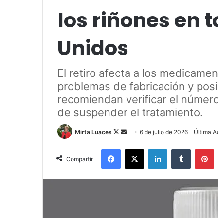
los riñones en 
Unidos
El retiro afecta a los medicame
problemas de fabricación y pos
recomiendan verificar el número
de suspender el tratamiento.
Mirta Luaces
F
S
6 de julio de 2026
Última Ac
o
e
Facebook
X
LinkedIn
Tumblr
Pinterest
l
n
Compartir
l
d
o
a
w
n
o
e
n
m