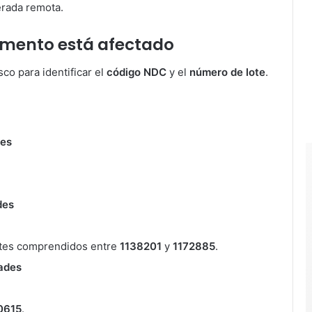
erada remota.
amento está afectado
sco para identificar el
código NDC
y el
número de lote
.
des
des
otes comprendidos entre
1138201
y
1172885
.
ades
0615
.