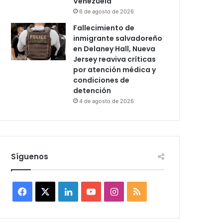
Venezuela
6 de agosto de 2026
Fallecimiento de
inmigrante salvadoreño
en Delaney Hall, Nueva
Jersey reaviva críticas
por atención médica y
condiciones de
detención
4 de agosto de 2026
Síguenos
F
X
L
Y
I
R
a
i
o
n
S