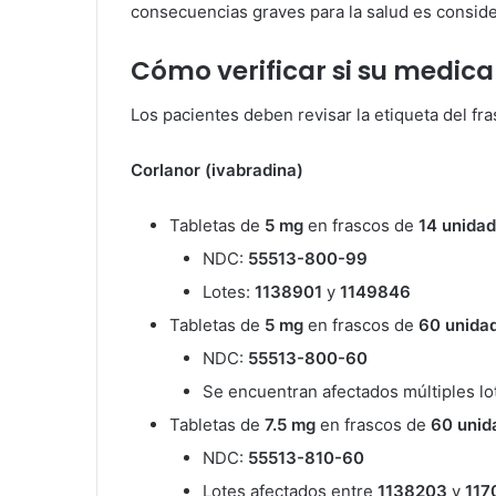
consecuencias graves para la salud es consid
Cómo verificar si su medic
Los pacientes deben revisar la etiqueta del fra
Corlanor (ivabradina)
Tabletas de
5 mg
en frascos de
14 unida
NDC:
55513-800-99
Lotes:
1138901
y
1149846
Tabletas de
5 mg
en frascos de
60 unida
NDC:
55513-800-60
Se encuentran afectados múltiples l
Tabletas de
7.5 mg
en frascos de
60 unid
NDC:
55513-810-60
Lotes afectados entre
1138203
y
117