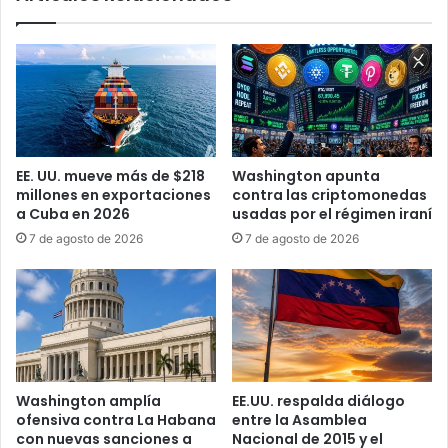
a
l
r
o
a
s
e
d
x
e
i
d
g
e
i
p
EE. UU. mueve más de $218
Washington apunta
r
o
millones en exportaciones
contra las criptomonedas
I
r
a Cuba en 2026
usadas por el régimen iraní
D
t
7 de agosto de 2026
7 de agosto de 2026
o
a
b
c
l
i
i
ó
g
n
a
d
t
e
o
n
Washington amplía
EE.UU. respalda diálogo
r
i
ofensiva contra La Habana
entre la Asamblea
i
ñ
con nuevas sanciones a
Nacional de 2015 y el