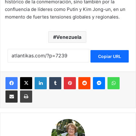
histórico de la conmemoración, sino también por la
confluencia de líderes como Putin y Kim Jong-un, en un
momento de fuertes tensiones globales y regionales.
Venezuela
Copiar URL
Facebook
X
LinkedIn
Tumblr
Pinterest
Reddit
Messenger
WhatsApp
Compartir via Email
Imprimir