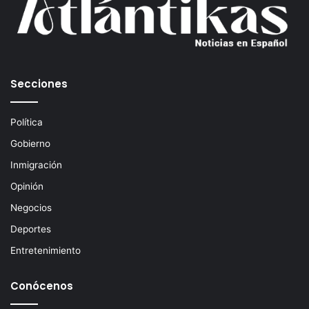
o
r
r
e
o
e
Secciones
l
e
c
Política
t
Gobierno
r
ó
Inmigración
n
Opinión
i
c
Negocios
o
Deportes
Entretenimiento
Conócenos