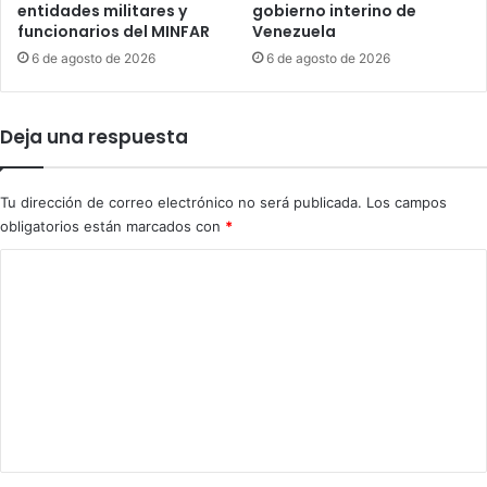
o
entidades militares y
gobierno interino de
o
funcionarios del MINFAR
Venezuela
e
s
n
g
6 de agosto de 2026
6 de agosto de 2026
c
u
a
a
d
t
Deja una respuesta
a
e
v
m
o
a
Tu dirección de correo electrónico no será publicada.
Los campos
t
l
obligatorios están marcados con
*
o
t
e
C
c
o
o
s
m
e
e
n
n
E
E
t
.
a
U