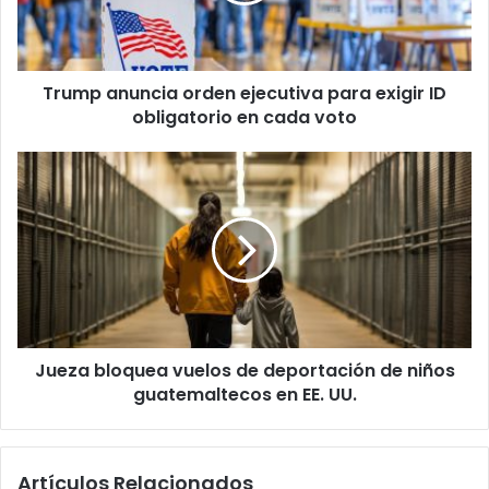
a
n
u
n
Trump anuncia orden ejecutiva para exigir ID
c
obligatorio en cada voto
i
a
o
J
r
u
d
e
e
z
n
a
e
b
j
l
e
o
c
q
u
Jueza bloquea vuelos de deportación de niños
u
t
guatemaltecos en EE. UU.
e
i
a
v
v
a
u
Artículos Relacionados
p
e