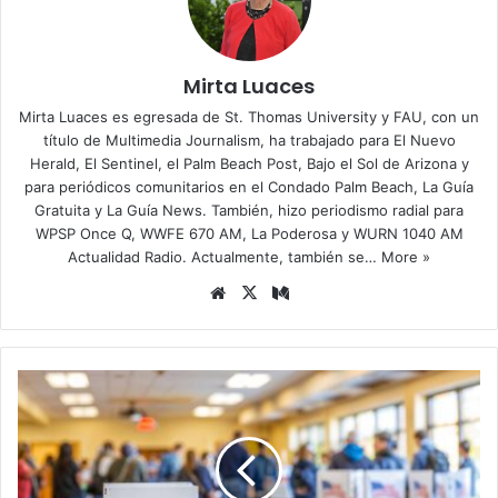
Mirta Luaces
Mirta Luaces es egresada de St. Thomas University y FAU, con un
título de Multimedia Journalism, ha trabajado para El Nuevo
Herald, El Sentinel, el Palm Beach Post, Bajo el Sol de Arizona y
para periódicos comunitarios en el Condado Palm Beach, La Guía
Gratuita y La Guía News. También, hizo periodismo radial para
WPSP Once Q, WWFE 670 AM, La Poderosa y WURN 1040 AM
Actualidad Radio. Actualmente, también se…
More »
Siti
X
Me
o
diu
we
m
b
T
r
u
m
p