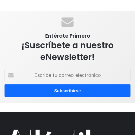
Entérate Primero
¡Suscríbete a nuestro
eNewsletter!
E
s
c
r
i
b
e
t
u
c