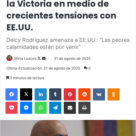
la Victoria en medio de
crecientes tensiones con
EE.UU.
Delcy Rodríguez amenaza a EE.UU.: “Las peores
calamidades están por venir”
Mirta Luaces
F
S
31 de agosto de 2025
o
e
Última Actualización: 31 de agosto de 2025
0
l
n
2 minutos de lectura
l
d
o
a
Facebook
X
LinkedIn
Tumblr
Pinterest
Reddit
VKontakte
Odnoklassniki
w
n
Pocket
Messenger
WhatsApp
Telegram
Compartir via Email
Imprimir
o
e
n
m
X
a
i
l